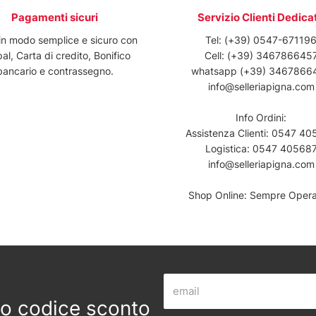
Pagamenti sicuri
Servizio Clienti Dedica
in modo semplice e sicuro con
Tel:
(+39) 0547-67119
al, Carta di credito, Bonifico
Cell:
(+39) 346786645
bancario e contrassegno.
whatsapp
(+39) 3467866
info@selleriapigna.com
Info Ordini:
Assistenza Clienti:
0547 40
Logistica:
0547 40568
info@selleriapigna.com
Shop Online: Sempre Operat
 tuo codice sconto