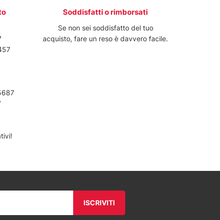
to
Soddisfatti o rimborsati
6
Se non sei soddisfatto del tuo
7
acquisto, fare un reso è davvero facile.
457
5687
7
ivi!
ISCRIVITI