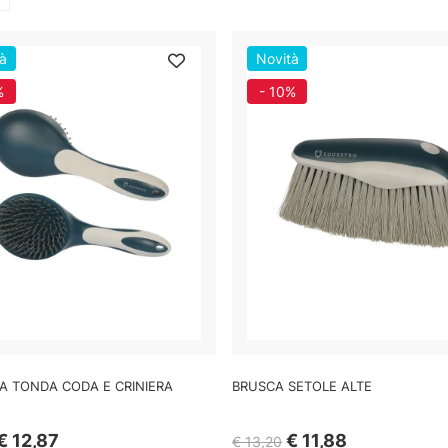
à
Novità
%
- 10%
A TONDA CODA E CRINIERA
BRUSCA SETOLE ALTE
€ 12,87
€ 11,88
€ 13,20