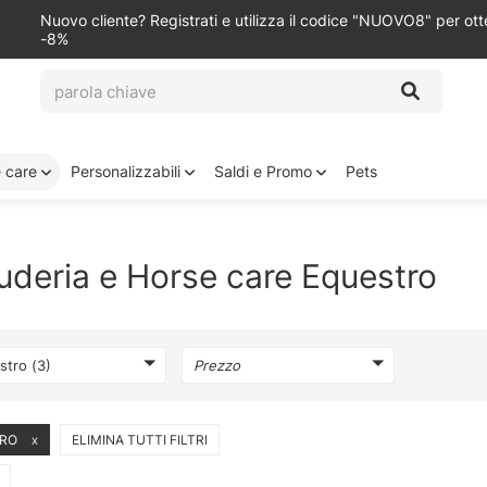
Nuovo cliente? Registrati e utilizza il codice "NUOVO8" per ot
-8%
e care
Personalizzabili
Saldi e Promo
Pets
uderia e Horse care Equestro
stro (3)
Prezzo
TRO
ELIMINA TUTTI FILTRI
X