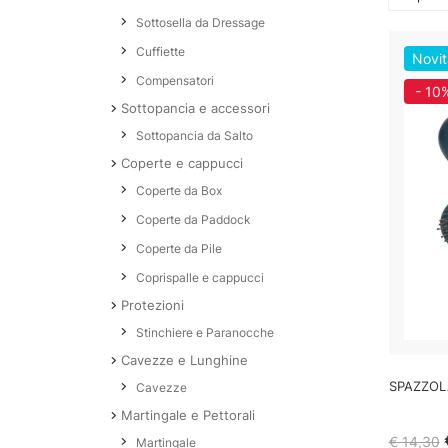
Sottosella da Dressage
Cuffiette
Novit
Compensatori
- 10
Sottopancia e accessori
Sottopancia da Salto
Coperte e cappucci
Coperte da Box
Coperte da Paddock
Coperte da Pile
Coprispalle e cappucci
Protezioni
Stinchiere e Paranocche
Cavezze e Lunghine
SPAZZOL
Cavezze
Martingale e Pettorali
€ 14,30
Martingale