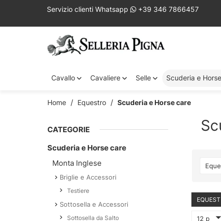
Servizio clienti Whatsapp
+39 346 7866457
Cavallo
Cavaliere
Selle
Scuderia e Hors
Home
Equestro
Scuderia e Horse care
Sc
CATEGORIE
Scuderia e Horse care
Monta Inglese
Eque
Briglie e Accessori
Testiere
EQUES
Sottosella e Accessori
Sottosella da Salto
12 p