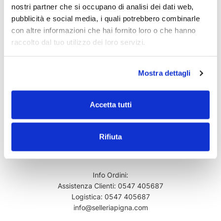
Pagamenti sicuri
nostri partner che si occupano di analisi dei dati web,
Paga in modo semplice e sicuro con Paypal, Carta di credito,
pubblicità e social media, i quali potrebbero combinarle
Bonifico bancario e contrassegno.
con altre informazioni che hai fornito loro o che hanno
raccolto dal tuo utilizzo dei loro servizi.
Mostra dettagli
Servizio Clienti Dedicato
Accetta tutti
Tel:
(+39) 0547-671196
Cell:
(+39) 3467866457
Rifiuta
whatsapp
(+39) 3467866457
info@selleriapigna.com
Info Ordini:
Assistenza Clienti:
0547 405687
Logistica:
0547 405687
info@selleriapigna.com