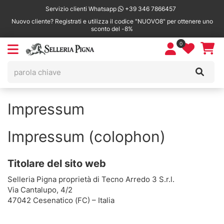
Servizio clienti Whatsapp
+39 346 7866457
Nuovo cliente? Registrati e utilizza il codice "NUOVO8" per ottenere uno
sconto del -8%
0
Impressum
Impressum (colophon)
Titolare del sito web
Selleria Pigna proprietà di Tecno Arredo 3 S.r.l.
Via Cantalupo, 4/2
47042 Cesenatico (FC) – Italia