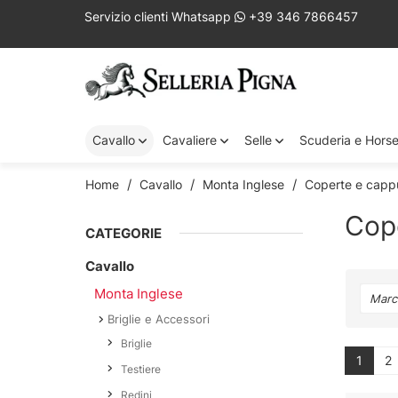
Servizio clienti Whatsapp
+39 346 7866457
Cavallo
Cavaliere
Selle
Scuderia e Hors
Home
Cavallo
Monta Inglese
Coperte e capp
Cop
CATEGORIE
Cavallo
Monta Inglese
Marc
Briglie e Accessori
Briglie
1
2
Testiere
Redini