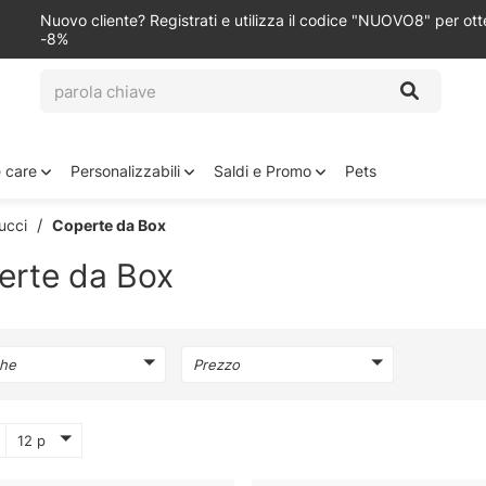
Nuovo cliente? Registrati e utilizza il codice "NUOVO8" per ot
-8%
e care
Personalizzabili
Saldi e Promo
Pets
ucci
Coperte da Box
erte da Box
he
Prezzo
12 p