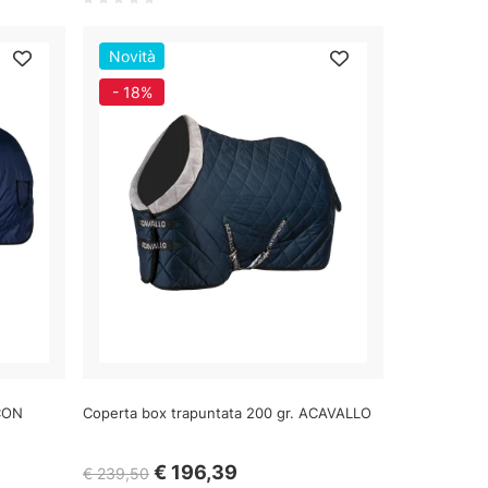
Novità
- 18%
CON
Coperta box trapuntata 200 gr. ACAVALLO
€ 196,39
€ 239,50