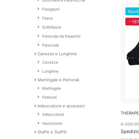
Stinchiere e Paranocche
Paraglomi
Novit
Fasce
- 18
Sottofasce
Paracolpi da trasporto
Paracoda
Cavezze e Lunghine
Cavezze
Lunghine
Martingale e Pettorali
Martingale
Pettorali
Imboccature e accessori
THERAPE
Imboccature
Hackamore
€ 399,9
Spedizio
Staffe e Staffili