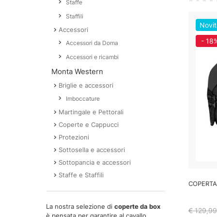
Staffe
Staffili
Novit
Accessori
- 18
Accessori da Doma
Accessori e ricambi
Monta Western
Briglie e accessori
Imboccature
Martingale e Pettorali
Coperte e Cappucci
Protezioni
Sottosella e accessori
Sottopancia e accessori
Staffe e Staffili
COPERTA
La nostra selezione di
coperte da box
€ 129,99
è pensata per garantire al cavallo