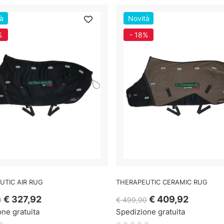
à
Novità
%
- 18%
UTIC AIR RUG
THERAPEUTIC CERAMIC RUG
€ 327,92
€ 409,92
0
€ 499,90
ne gratuita
Spedizione gratuita