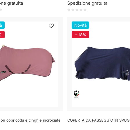
ne gratuita
Spedizione gratuita
à
Novità
%
- 18%
on copricoda e cinghie incrociate
COPERTA DA PASSEGGIO IN SPU