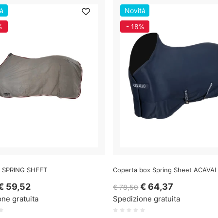
à
Novità
%
- 18%
 SPRING SHEET
Coperta box Spring Sheet ACAVA
€ 59,52
€ 64,37
€ 78,50
ne gratuita
Spedizione gratuita