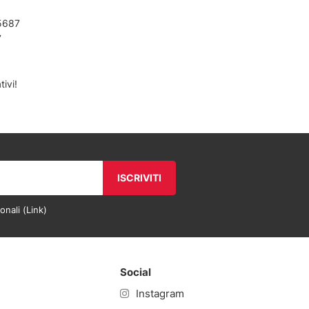
5687
7
ivi!
ISCRIVITI
onali (
Link
)
Social
Instagram