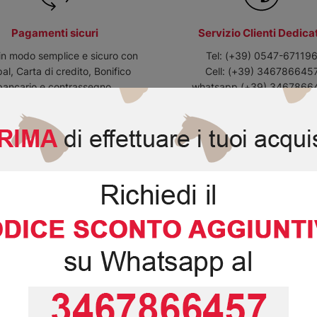
Pagamenti sicuri
Servizio Clienti Dedica
in modo semplice e sicuro con
Tel:
(+39) 0547-67119
al, Carta di credito, Bonifico
Cell:
(+39) 346786645
bancario e contrassegno.
whatsapp
(+39) 3467866
info@selleriapigna.com
Info Ordini:
Assistenza Clienti:
0547 40
Logistica:
0547 40568
info@selleriapigna.com
Shop Online: Sempre Operat