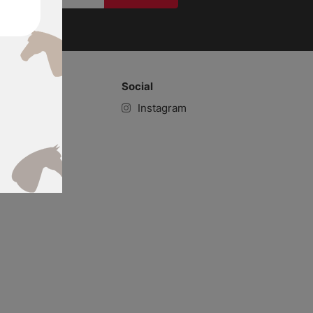
onali (
Link
)
Social
Instagram
e care