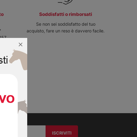
to
Soddisfatti o rimborsati
6
Se non sei soddisfatto del tuo
7
acquisto, fare un reso è davvero facile.
457
×
5687
7
ivi!
ISCRIVITI