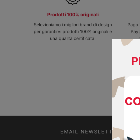
Prodotti 100% originali
Selezioniamo i migliori brand di design
Paga 
per garantirvi prodotti 100% originali e
Payp
una qualità certificata.
EMAIL NEWSLETTER