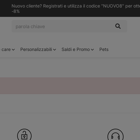
Nuovo cliente? Registrati e utilizza il codice "NUOVO8" per ot
-8%
e care
Personalizzabili
Saldi e Promo
Pets