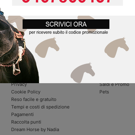
 tuo codice sconto
Accetto trattamento dati pers
Assistenza
Categorie
Chi siamo
Cavallo
Impressum
Cavaliere
Perché sceglierci?
Selle
Contatti
Scuderia e Hors
Condizioni di Vendita
Personalizzabili
Privacy
Saldi e Promo
Cookie Policy
Pets
Reso facile e gratuito
Tempi e costi di spedizione
Pagamenti
Raccolta punti
Dream Horse by Nadia