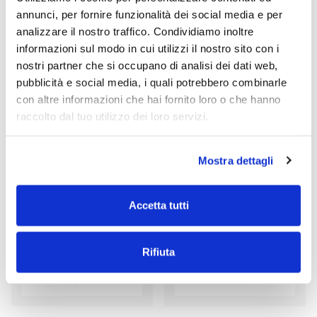
annunci, per fornire funzionalità dei social media e per
analizzare il nostro traffico. Condividiamo inoltre
informazioni sul modo in cui utilizzi il nostro sito con i
IMPERMEABILE UOMO
CALZA TECNICA CON LOGO A
nostri partner che si occupano di analisi dei dati web,
TESSUTO TECNICO TRE STRATI
CONTRASTO
pubblicità e social media, i quali potrebbero combinarle
€ 157,50
€ 21,15
€ 175,00
€ 23,50
con altre informazioni che hai fornito loro o che hanno
Spedizione gratuita
raccolto dal tuo utilizzo dei loro servizi.
Novità
Novità
Mostra dettagli
- 10%
- 10%
Accetta tutti
Rifiuta