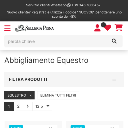
Servizio clienti Whatsapp
+39 346 7866457
Nuovo cliente? Registrati e utilizza il codice "NUOVO8" per ottenere uno
sconto del -8%
0
Abbigliamento Equestro
Toggle 
FILTRA PRODOTTI
EQUESTRO
ELIMINA TUTTI FILTRI
X
1
2
12 p