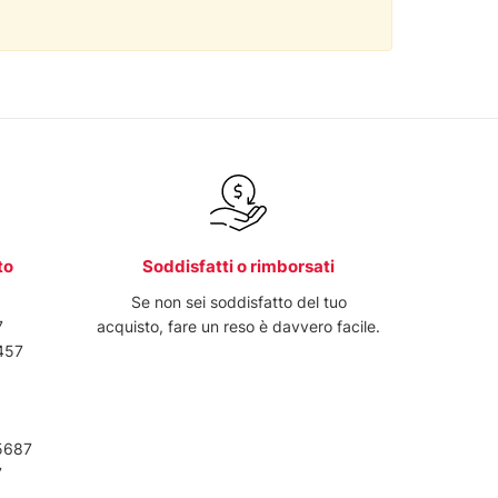
to
Soddisfatti o rimborsati
6
Se non sei soddisfatto del tuo
7
acquisto, fare un reso è davvero facile.
457
5687
7