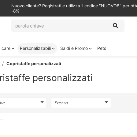
Nuovo cliente? Registrati e utilizza il codice "NUOVO8" per ot
-8%
e care
Personalizzabili
Saldi e Promo
Pets
Copristaffe personalizzati
istaffe personalizzati
he
Prezzo