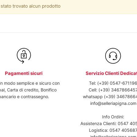
stato trovato alcun prodotto
Pagamenti sicuri
Servizio Clienti Dedica
in modo semplice e sicuro con
Tel:
(+39) 0547-67119
al, Carta di credito, Bonifico
Cell:
(+39) 346786645
bancario e contrassegno.
whatsapp
(+39) 3467866
info@selleriapigna.com
Info Ordini:
Assistenza Clienti:
0547 40
Logistica:
0547 40568
info@selleriapigna.com