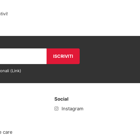
ivi!
ISCRIVITI
onali (
Link
)
Social
Instagram
e care