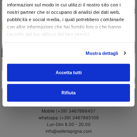
informazioni sul modo in cui utilizzi il nostro sito con i
nostri partner che si occupano di analisi dei dati web,
pubblicità e social media, i quali potrebbero combinarle
con altre informazioni che hai fornito loro o che hanno
Paiements sécurisés
raccolto dal tuo utilizzo dei loro servizi.
Payez facilement et en toute sécurité avec Paypal, carte de
crédit, virement bancaire.
Mostra dettagli
Accetta tutti
Rifiuta
Servizio Clienti Dedicato
Tél
Mobile
(+39) 3467866457
whatsapp
(+39) 3467865109
Lun-Dim 8.00 - 20.00
info@selleriapigna.com