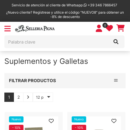
Servicio de atención al cliente de Whatsapp
+39 346 7866457
¿Nuevo cliente? Regístrese y utilice el código "NUEVO8" para obtener un
-8% de descuento
0
Suplementos y Galletas
Toggle 
FILTRAR PRODUCTOS
1
2
12 p
Nuevo
Nuevo
- 10%
- 10%