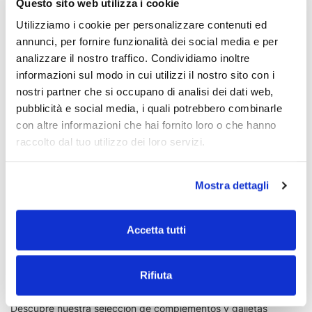
Questo sito web utilizza i cookie
Nuevo
Nuevo
Utilizziamo i cookie per personalizzare contenuti ed
- 10%
- 20%
annunci, per fornire funzionalità dei social media e per
analizzare il nostro traffico. Condividiamo inoltre
informazioni sul modo in cui utilizzi il nostro sito con i
nostri partner che si occupano di analisi dei dati web,
pubblicità e social media, i quali potrebbero combinarle
con altre informazioni che hai fornito loro o che hanno
raccolto dal tuo utilizzo dei loro servizi.
AMA AJO COPOS DE AJO (1
CALMA MG (5 KG)
Mostra dettagli
KG)
€ 36,90
€ 115,60
€ 41,00
€ 144,50
Accetta tutti
1
2
12 p
Rifiuta
Descubre nuestra selección de complementos y galletas